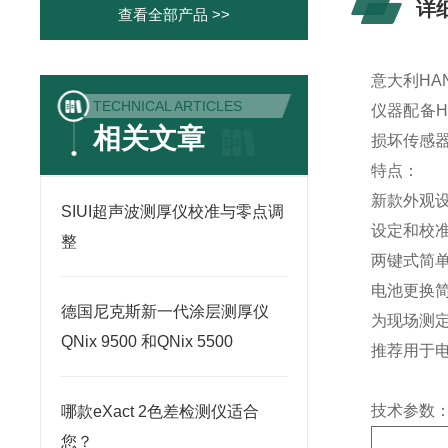
详
查看全部产品 >>
意大利HA
TECHNICAL ARTICLES
仪器配备H
相关文章
损坏传感
特点：
新款外观
SIUI超声波测厚仪校准与零点调
设定和校准信
整
两键式简单
电池更换简
德国尼克斯新一代涂层测厚仪
为现场测
QNix 9500 和QNix 5500
推荐用于电
技术参数
哪款eXact 2色差检测仪适合
您？