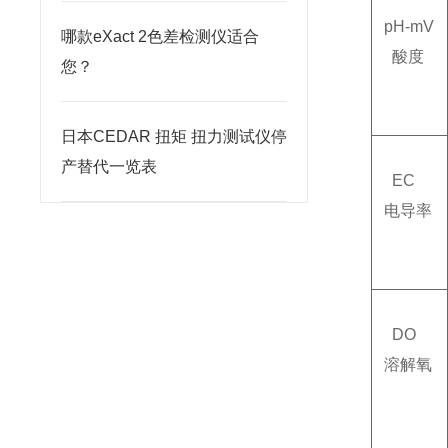
pH-mV
哪款eXact 2色差检测仪适合
酸度
您？
日本CEDAR 扭矩 扭力测试仪停
产替代一览表
EC
电导率
DO
溶解氧