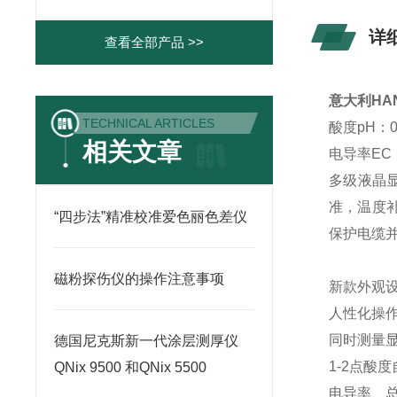
详
查看全部产品 >>
意大利HAN
TECHNICAL ARTICLES
酸度pH：0.0
相关文章
电导率EC：0
多级液晶显
准，温度
“四步法”精准校准爱色丽色差仪
保护电缆
磁粉探伤仪的操作注意事项
新款外观
人性化操
同时测量显
德国尼克斯新一代涂层测厚仪
1-2点酸度
QNix 9500 和QNix 5500
电导率、