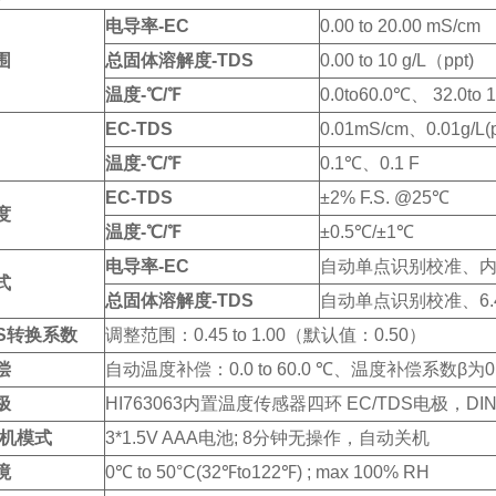
电导率-EC
0.00 to 20.00 mS/cm
围
总固体溶解度-TDS
0.00 to 10 g/L（ppt)
温度-℃/℉
0.0to60.0℃、 32.0to 
EC-TDS
0.01mS/cm、0.01g/L(p
温度-℃/℉
0.1℃、0.1 F
EC-TDS
±2% F.S. @25℃
度
温度-℃/℉
±0.5℃/±1℃
电导率-EC
自动单点识别校准、内置1
式
总固体溶解度-TDS
自动单点识别校准、6.44pp
DS转换系数
调整范围：0.45 to 1.00（默认值：0.50）
偿
自动温度补偿：0.0 to 60.0 ℃、温度补偿系数β为0.0 
极
HI763063内置温度传感器四环 EC/TDS电极，D
关机模式
3*1.5V AAA电池; 8分钟无操作，自动关机
境
0℃ to 50°C(32℉to122℉) ; max 100% RH