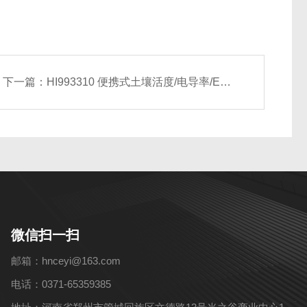
下一篇：
HI993310 便携式土壤活度/电导率/EC测定仪
微信扫一扫
邮箱：hnceyi@163.com
电话：0371-65359385