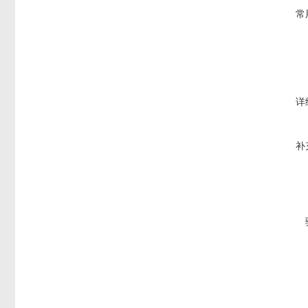
常
详
补