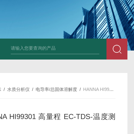
Ophir PD300R 激光功率传感器
Ophir PD300-
示
/
水质分析仪
/
电导率/总固体溶解度
/
HANNA HI99301 高量程 EC-TDS-温度测定仪
NA HI99301 高量程 EC-TDS-温度测