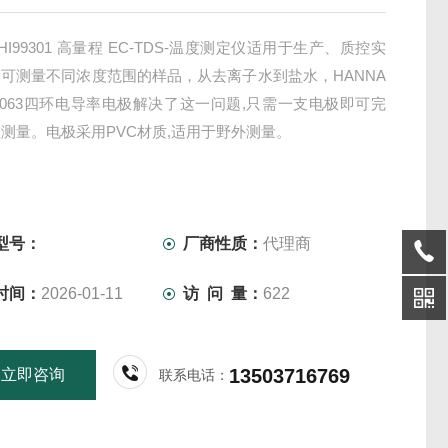
 HI99301 高量程 EC-TDS-温度测定仪适用于生产、质控实
可测量不同浓度范围的样品，从去离子水到盐水，HANNA
63063四环电导率电极解决了这一问题,只需一支电极即可完
测量。电极采用PVC材质,适用于野外测量。
型号：
厂商性质：
代理商
时间：
2026-01-11
访 问 量：
622
13503716769
立即咨询
联系电话：