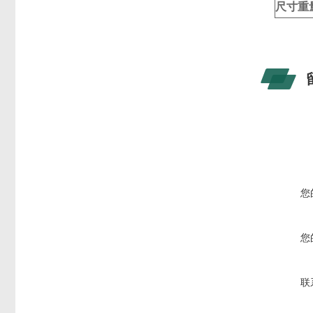
尺寸重
您
您
联