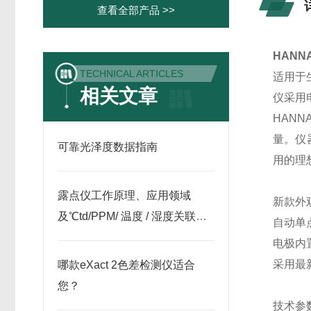
查看全部产品 >>
HANNA
TECHNICAL ARTICLES
适用于
相关文章
仪采用
HAN
量。仪
可靠光泽度数据指南
用的理
露点仪工作原理、应用领域
新款外
及℃td/PPM/ 温度 / 湿度关联关
自动单
系解析
电极内置
采用最
哪款eXact 2色差检测仪适合
您？
技术参