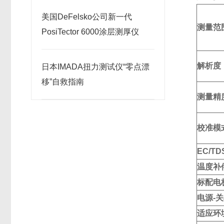
美国DeFelsko公司新一代
测量范
PosiTector 6000涂层测厚仪
解析度
日本IMADA扭力测试仪“零点漂
移”自救指南
测量精
校准模
EC/T
温度补
标配电
电源-
适应环