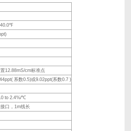
140.0℉
pt)
2.88mS/cm标准点
t( 系数0.5)或9.02ppt(系数0.7 )
to 2.4%/℃
IN接口，1m线长