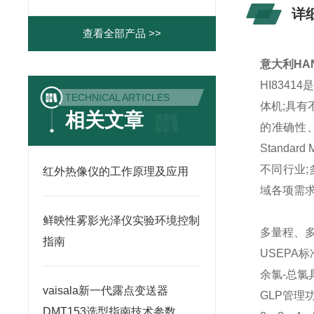
详
查看全部产品 >>
意大利HAN
HI834
TECHNICAL ARTICLES
体机;具有不
相关文章
的准确性、
Standa
不同行业;
红外热像仪的工作原理及应用
域各项需
鲜映性雾影光泽仪实验环境控制
多量程、
指南
USEPA标准
余氯-总氯
vaisala新一代露点变送器
GLP管理
DMT153选型指南技术参数