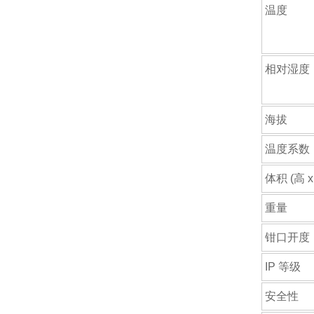
温度
相对湿度
海拔
温度系数
体积 (高 x
重量
钳口开度
IP 等级
安全性