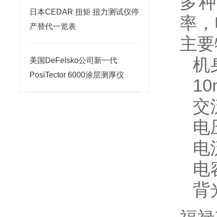
多种
日本CEDAR 扭矩 扭力测试仪停
率，
产替代一览表
主要
机
美国DeFelsko公司新一代
PosiTector 6000涂层测厚仪
1
交
电
电
电
背