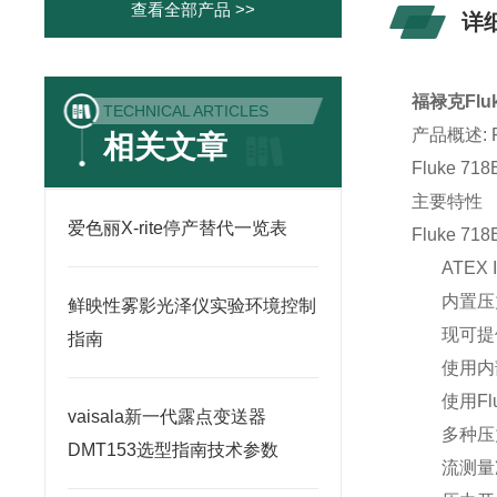
查看全部产品 >>
详
福禄克Flu
TECHNICAL ARTICLES
产品概述: 
相关文章
Fluke
主要特性
爱色丽X-rite停产替代一览表
Fluke 71
ATEX I
内置压
鲜映性雾影光泽仪实验环境控制
现可提供
指南
使用内
使用Fl
vaisala新一代露点变送器
多种压
DMT153选型指南技术参数
流测量