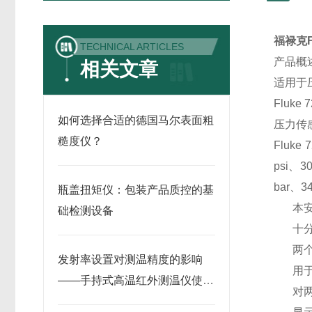
福禄克F
TECHNICAL ARTICLES
产品概述
相关文章
适用于
Flu
如何选择合适的德国马尔表面粗
压力传
糙度仪？
Fluke
psi、30
bar、3
瓶盖扭矩仪：包装产品质控的基
本安型
础检测设备
十
两个
发射率设置对测温精度的影响
用于
——手持式高温红外测温仪使用
对
要点