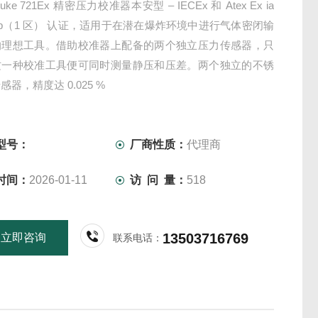
ke 721Ex 精密压力校准器本安型 – IECEx 和 Atex Ex ia
T3 Gb（1 区） 认证，适用于在潜在爆炸环境中进行气体密闭输
的理想工具。借助校准器上配备的两个独立压力传感器，只
这一种校准工具便可同时测量静压和压差。两个独立的不锈
器，精度达 0.025 %
型号：
厂商性质：
代理商
时间：
2026-01-11
访 问 量：
518
13503716769
立即咨询
联系电话：