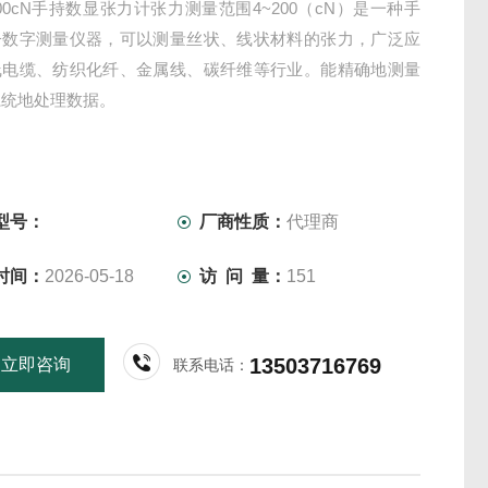
-200cN手持数显张力计张力测量范围4~200（cN）是一种手
子数字测量仪器，可以测量丝状、线状材料的张力，广泛应
线电缆、纺织化纤、金属线、碳纤维等行业。能精确地测量
系统地处理数据。
型号：
厂商性质：
代理商
时间：
2026-05-18
访 问 量：
151
13503716769
立即咨询
联系电话：