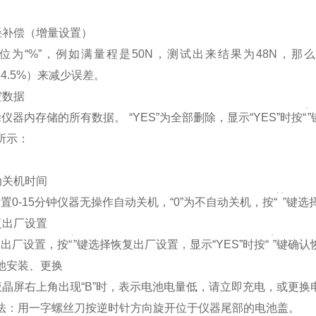
线径补偿（增量设置）
“%”，例如满量程是50N，测试出来结果为48N，那
5（4.5%）来减少误差。
清空数据
器内存储的所有数据。 “YES”为全部删除，显示“YES”时按“
所示：
自动关机时间
0-15分钟仪器无操作自动关机，“0”为不自动关机，按“
”键选
恢复出厂设置
厂设置，按“
”键选择恢复出厂设置，显示“YES”时按“
”键确认
池安装、更换
 当液晶屏右上角出现“B”时，表示电池电量低，请立即充电，或更换
法：用一字螺丝刀按逆时针方向旋开位于仪器尾部的电池盖。