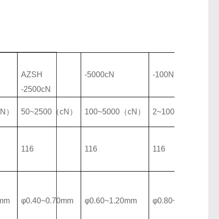
AZSH
-5000cN
-100N
-2500cN
cN）
50~2500（cN）
100~5000（cN）
2~100N
116
116
116
0mm
φ0.40~0.70mm
φ0.60~1.20mm
φ0.80~1.40mm