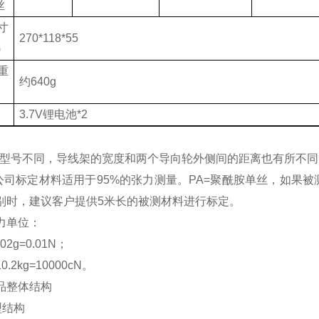
丝
寸
270*118*55
)
重
约640g
3.7V锂电池*2
据型号不同，导线架的宽度和两个导向轮外侧间的距离也有所不同
本公司标定材料适用于95%的张力测量。PA=聚酰胺单丝，如
别时，建议客户提供5米长的被测材料进行标定。
力单位：
.02g=0.01N；
10.2kg=10000cN。
品整体结构
外型结构