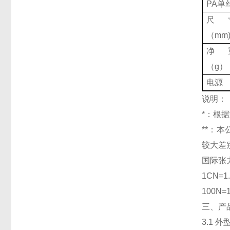
PA单
尺
（mm
净
（g）
电源
说明：
*：根
**：
较大差
国际张
1CN=1
100N=
三、产
3.1 