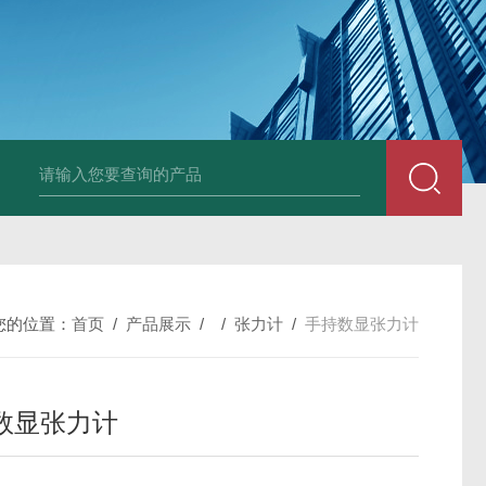
Ophir PD300R 激光功率传感器
Ophir PD300-
您的位置：
首页
/
产品展示
/ /
张力计
/
手持数显张力计
数显张力计