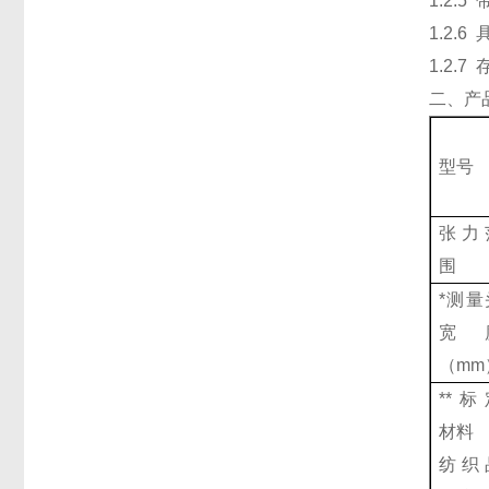
1.2.
1.2.
1.2.
二、产
型号
张力
围
*测量
宽
（mm
**标
材料
纺织