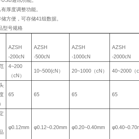
5 带USB通讯功能。
6 具有厚度调整功能。
7 存储方便，可存储41组数据。
品型号规格
AZSH
AZSH
AZSH
AZSH
-200cN
-500cN
-1000cN
-2000cN
范
4~200
10~500(cN）
20~1000（cN）
40~2000（
（cN）
头
度
65
65
65
65
）
定
φ0.12mm
φ0.12~0.20mm
φ0.20~0.40mm
φ0.40~0.7
品