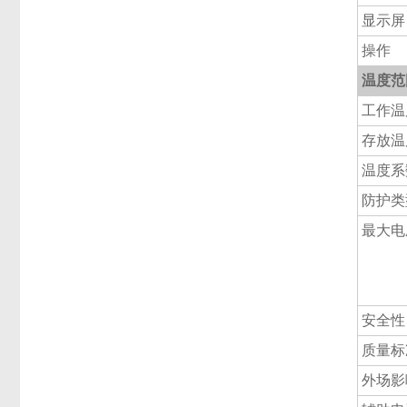
显示屏
操作
温度范
工作温
存放温
温度系
防护类
最大电
安全性
质量标
外场影