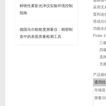
通路接
鲜映性雾影光泽仪实验环境控制
采用无
指南
置和连
塔或任
功能全
德国马尔粗糙度测量仪：精密制
Fluk
造中的表面质量检测工具
三
四
选
无
产品规格:
通用技
存储器
测量功