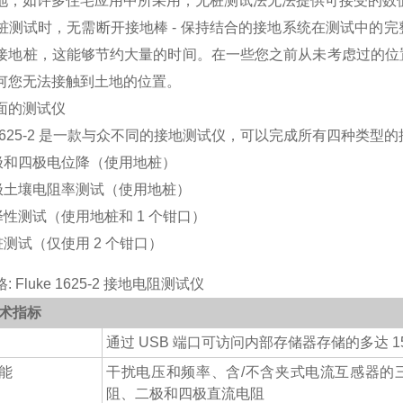
地，如许多住宅应用中所采用，无桩测试法无法提供可接受的数
桩测试时，无需断开接地棒 - 保持结合的接地系统在测试中的
接地桩，这能够节约大量的时间。在一些您之前从未考虑过的位
何您无法接触到土地的位置。
面的测试仪
e 1625-2 是一款与众不同的接地测试仪，可以完成所有四种类型
极和四极电位降（使用地桩）
极土壤电阻率测试（使用地桩）
择性测试（使用地桩和 1 个钳口）
桩测试（仅使用 2 个钳口）
 Fluke 1625-2 接地电阻测试仪
术指标
通过 USB 端口可访问内部存储器存储的多达 15
能
干扰电压和频率、含/不含夹式电流互感器的
阻、二极和四极直流电阻