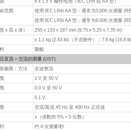
源
6 x 1.5 V 碱性电池（IEC LR6 或 AA 型）
命范围
使用 IEC LR6/ AA 型：通常为3,000 次测量 (RE+
使用 IEC LR6/ AA 型：通常为6,000 次测量 (RE +
 x 高 x 深）
250 x 133 x 187 mm (9.75 x 5.25 x 7.35 in)
≤ 1.1 kg (2.43 lb)（不含附件）；7.6 kg (
料
聚酯
直流 + 交流的测量 (UST)
差极限：方法
全波整流
围
1 V 至 50 V
围
0.0 V 至 50 V
0.1 V
围
交流/直流 45 Hz 至 400 Hz 正弦波
±（读数的 5% + 5 位数）
列
约 4 次测量/秒