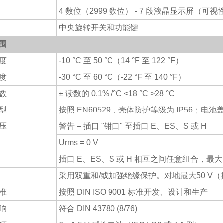
4 数位（2999 数位） - 7 段液晶显示屏（可
中央旋转开关和功能键
围
度
-10 °C 至 50 °C（14 °F 至 122 °F）
度
-30 °C 至 60 °C（-22 °F 至 140 °F）
数
± 读数的 0.1% /°C <18 °C >28 °C
型
按照 EN60529，壳体防护等级为 IP56；电池盖
压
警告 – 插口 "钳口" 至插口 E、ES、S 或 H
Urms = 0 V
插口 E、ES、S 或 H 相互之间任意组合，最大Ur
采用双重和/或加强绝缘保护。对地最大50 V（按照 
准
按照 DIN ISO 9001 标准开发、设计和生产
响
符合 DIN 43780 (8/76)