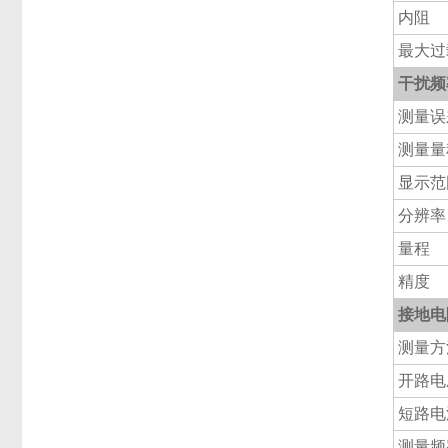
内阻
最大过
干扰频率
测量误
测量量
显示范
分辨率
量程
精度
接地电阻
测量方
开路电
短路电
测量频