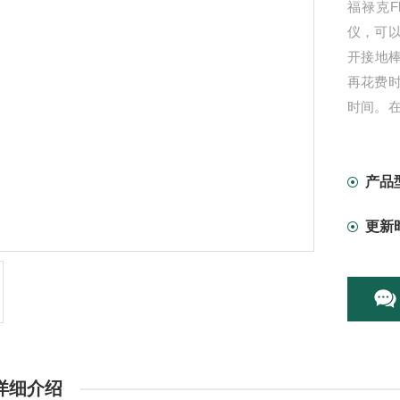
福禄克F
仪，可
开接地棒
再花费
时间。
包括建
产品
更新
详细介绍