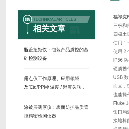
福禄克F
TECHNICAL ARTICLES
三极和
相关文章
四极土
使用 
瓶盖扭矩仪：包装产品质控的基
使用 
础检测设备
IP56
硬质携
USB 
露点仪工作原理、应用领域
而且，
及℃td/PPM/ 温度 / 湿度关联关
也能操
系解析
Flu
涂镀层测厚仪：表面防护品质管
钳口均
控精密检测仪器
接地棒