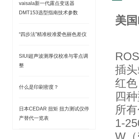
vaisala新一代露点变送器
DMT153选型指南技术参数
美国
“四步法”精准校准爱色丽色差仪
RO
SIUI超声波测厚仪校准与零点调
整
插头
红色
什么是印刷密度？
四种
所有
日本CEDAR 扭矩 扭力测试仪停
产替代一览表
1-
W（