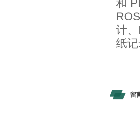
和 P
ROS
计、F
纸记
留