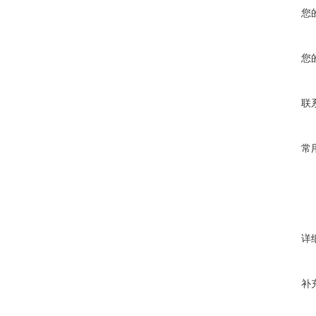
您
您
联
常
详
补