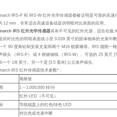
narch IRS-P 和 IRS-W 红外光学传感器都被证明是可靠的高速
为 12 mm，非常适合高速设备或提供明暗对比表面的应用。
narch
IRS 红外光学传感器
具有不可见的红外光源，适合在最大 0.
提供对比性的明暗表面或小至 0.039 英寸的固体物体的光束中断。
个 90 度角铝制安装支架和两个 M16 锁紧螺母。IRS 随附一根 8 英尺
插头 （IRS-P） 或 4 根镀锡线 （IRS-W）。可选的 25 英尺 
一个 1/8 英寸。另一个是 [3.5 毫米] 公立体声插头。
narch
IRS 红外传感器技术参数*：
规格值
围
1 – 1,000,000 转/分
红外 LED（不可见）
标
导线端盖上的红色/绿色 LED
对比色或光束中断