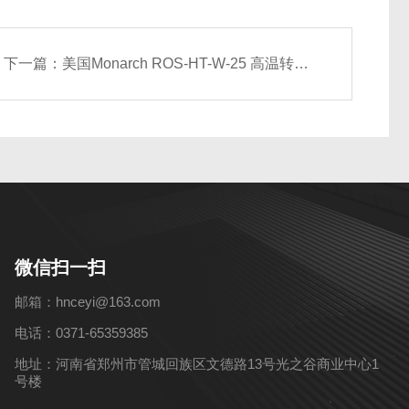
下一篇：
美国Monarch ROS-HT-W-25 高温转速传感器
微信扫一扫
邮箱：hnceyi@163.com
电话：0371-65359385
地址：河南省郑州市管城回族区文德路13号光之谷商业中心1
号楼