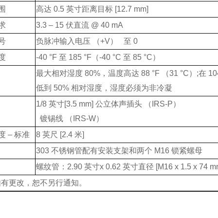
围
高达 0.5 英寸距离目标 [12.7 mm]
求
3.3 – 15 伏直流 @ 40 mA
号
负脉冲输入电压 （+V） 至 0
度
-40 °F 至 185 °F（-40 °C 至 85 °C）
最大相对湿度 80%，温度高达 88 °F （31 °C）;在 10
低到 50% 相对湿度，湿度必须为非冷凝
1/8 英寸[3.5 mm] 公立体声插头 （IRS-P）
镀锡线 （IRS-W）
 – 标准
8 英尺 [2.4 米]
303 不锈钢管配有安装支架和两个 M16 锁紧螺母
螺纹管：2.90 英寸x 0.62 英寸直径 [M16 x 1.5 x 74 m
如有更改，恕不另行通知。