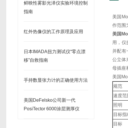
鲜映性雾影光泽仪实验环境控制
指南
美国Mo
作范围
红外热像仪的工作原理及应用
美国
Mo
用，仅
并配有一
日本IMADA扭力测试仪“零点漂
公立体声
移”自救指南
母插座和
美国
Mo
手持数显张力计的正确使用方法
规范
速度范
美国DeFelsko公司新一代
照明
PosiTector 6000涂层测厚仪
目标指
目标