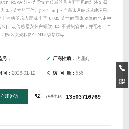
narch IRS-W 红外光学转速传感器具有不可见的红外光源，
 0.5 英寸的工作。[12.7 mm] 来自高速设备或其他应用，
比性的明暗表面或小至 0.039 英寸的固体物体的光束中
 毫米]。该传感器安装在螺纹 303 不锈钢管中，并配有一个
角铝制安装支架和两个 M16 锁紧螺母
型号：
厂商性质：
代理商
时间：
2026-01-12
访 问 量：
556
13503716769
立即咨询
联系电话：