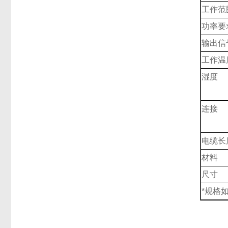
工作范
功率要
输出信
工作温
湿度
连接
电缆长度
材料
尺寸
*规格