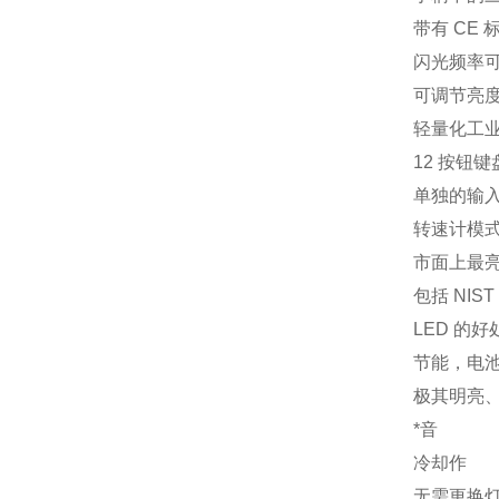
带有 CE 
闪光频率可
可调节亮
轻量化工
12 按钮
单独的输入
转速计模式
市面上最亮
包括 NIS
LED 的好
节能，电池
极其明亮
*音
冷却作
无需更换