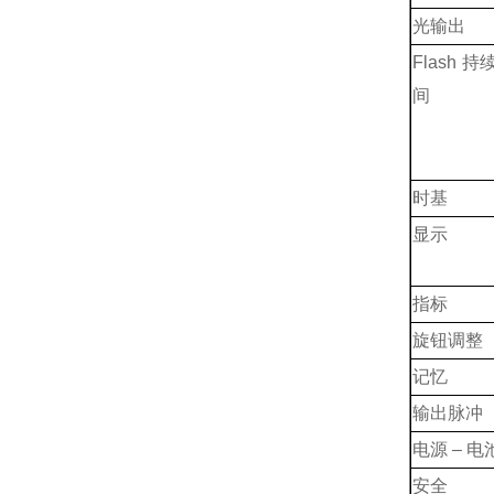
光输出
Flash 持
间
时基
显示
指标
旋钮调整
记忆
输出脉冲
电源 – 电
安全