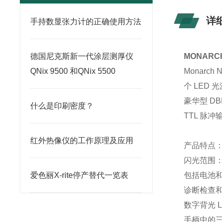
详
手持数显张力计的正确使用方法
德国尼克斯新一代涂层测厚仪
MONARCH
QNix 9500 和QNix 5500
Monarc
个 LED
豪华型 D
什么是印刷密度？
TTL 脉冲
红外热像仪的工作原理及应用
产品特点
闪光范围：30
爱色丽X-rite停产替代一览表
包括电池
诊断检查和
数字背光 L
手柄中的三