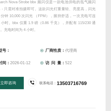
arch Nova-Strobe bbx 频闪仪是一款电池供电的氙气频闪
 - 只需对准拍摄即可。这款闪光灯重量轻、亮度高，闪光
分钟 10,000 次闪光 （FPM），握持舒适，一次充电可连
 小时。bbx 仅重 1.9 磅（0.86 千克），并配有 115/230 通
。充电时间为 4 小时。
型号：
厂商性质：
代理商
时间：
2026-01-12
访 问 量：
522
13503716769
立即咨询
联系电话：