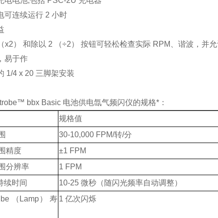
电电池;包括 PSC-2U 充电器
电可连续运行 2 小时
益
 （x2） 和除以 2 （÷2） 按钮可轻松检查实际 RPM、谐波，并允
，易于作
1/4 x 20 三脚架安装
Strobe™ bbx Basic 电池供电氙气频闪仪的规格*：
规格值
围
30-10,000 FPM/转/分
围精度
±1 FPM
围分辨率
1 FPM
h 持续时间
10-25 微秒（随闪光频率自动调整）
tube （Lamp） 寿
1 亿次闪烁