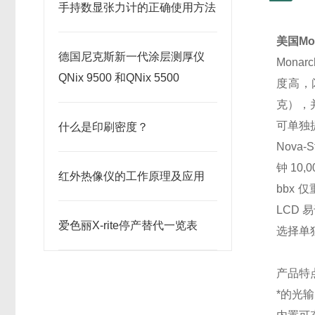
手持数显张力计的正确使用方法
美国Mon
德国尼克斯新一代涂层测厚仪
Mona
QNix 9500 和QNix 5500
度高，闪
克），并
可单独
什么是印刷密度？
Nova
钟 10
红外热像仪的工作原理及应用
bbx 
LCD
爱色丽X-rite停产替代一览表
选择单
产品特
*的光输