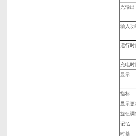
光输出
输入功
运行时
充电时
显示
指标
显示更
旋钮调
记忆
时基