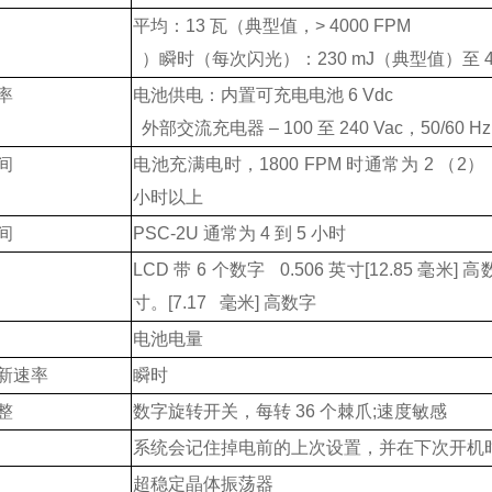
平均：13 瓦（典型值，> 4000 FPM
）瞬时（每次闪光）：230 mJ（典型值）至 40
率
电池供电：内置可充电电池 6 Vdc
外部交流充电器 – 100 至 240 Vac，50/60 Hz
间
电池充满电时，1800 FPM 时通常为 2 （2） 
小时以上
间
PSC-2U 通常为 4 到 5 小时
LCD 带 6 个数字 0.506 英寸[12.85 毫米] 
寸。[7.17 毫米] 高数字
电池电量
新速率
瞬时
整
数字旋转开关，每转 36 个棘爪;速度敏感
系统会记住掉电前的上次设置，并在下次开机
超稳定晶体振荡器