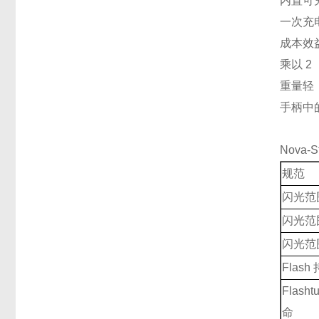
内置可充
一次充
成本效
乘以 2
重量轻
手柄中的 
Nova-
规范
闪光范
闪光范
闪光范
Flas
Flash
命