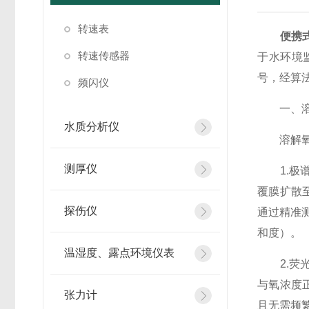
转速表
便携
转速传感器
于水环境
号，经算
频闪仪
一、溶解
水质分析仪
溶解氧监
测厚仪
1.极谱
覆膜扩散
探伤仪
通过精准
和度）。
温湿度、露点环境仪表
2.荧光
与氧浓度
张力计
且无需频