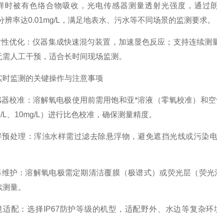
样时被有色络合物吸收，光电传感器测量透射光强度，通过朗伯
L，分辨率达0.01mg/L，满足地表水、污水等不同场景的监测要求。
性优化：仪器集成快速混匀装置，加速显色反应；支持连续测量模
无需人工干预，适合长时间现场监测。
监测的关键操作与注意事项
器校准：溶解氧电极使用前需用饱和亚*溶液（零氧校准）和空
mg/L、10mg/L）进行比色校准，确保测量精度。
预处理：浑浊水样需过滤去除悬浮物，避免遮挡光线或污染电
维护：溶解氧电极需定期清洁覆膜（极谱式）或荧光层（荧光
续测量。
适配：选择IP67防护等级的机型，适配野外、水边等复杂环