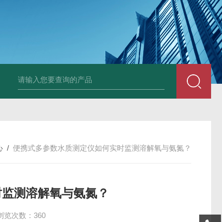
Ophir PD300R 激光功率传感器
Ophir PD300-
心
/
便携式多参数水质测定仪如何实时监测溶解氧与氨氮？
时监测溶解氧与氨氮？
浏览次数：360