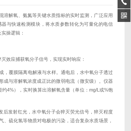
现溶解氧、氨氮等关键水质指标的实时监测，广泛应用
感器与快速检测模块，将水质参数转化为可量化的电信
及实操逻辑：
灭效应捕获氧分子信号，实现实时响应：
构成，覆膜隔离电解液与水样。通电后，水中氧分子透过
形成与溶解氧浓度成正比的微弱电流（微安级）。仪器
约4%），实时换算出溶解氧含量（单位：mg/L或%饱
发后发射红光，水中氧分子会猝灭荧光信号，猝灭程度
氯气、硫化氢等物质对电极的污染，适合复杂水质场景，