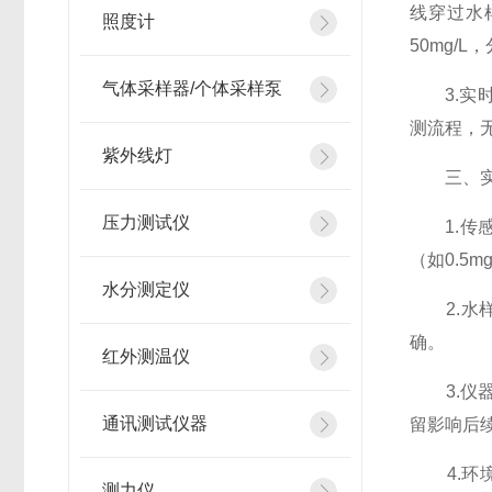
线穿过水
照度计
50mg/
气体采样器/个体采样泵
3.实时
测流程，
紫外线灯
三、实时
压力测试仪
1.传感
（如0.5
水分测定仪
2.水样
确。
红外测温仪
3.仪器
通讯测试仪器
留影响后
4.环境
测力仪