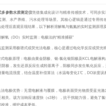
式多参数水质测定仪
凭借集成化设计与精准传感技术，可同步实
监测、水产养殖、污水处理等场景。其核心逻辑是通过专用传
法处理后直观呈现结果，以下解析溶解氧与氨氮的实时监测原理
氧（DO）实时监测：电极法的“精准捕获”
测采用极谱式或荧光法电极，核心是通过电化学反应或荧光猝
式电极原理：电极由黄金阴极、银-氯化银阳极及KCL电解液
至阴极，发生还原反应生成羟基离子，阳极同步发生氧化反应，
测量电流强度，结合温度补偿算法（水温每变化1℃，DO浓度误差
法电极优势：无需电解液与覆膜，电极表面荧光物质受蓝光激
正相关。该方法响应速度快（≤3秒），抗干扰能力强，避免了
繁校准，维护成本更低。